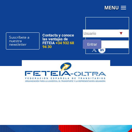
MENU
▼
Contacta y conoce
Suscríbete a
las ventajas de
nuestra
FETEIA
+34 932 68
newsletter
Entrar
94 30