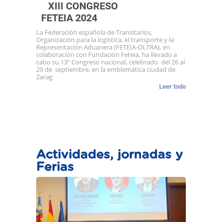
XIII CONGRESO
FETEIA 2024
La Federación española de Transitarios,
Organización para la logística, el transporte y la
Representación Aduanera (FETEIA-OLTRA), en
colaboración con Fundación Feteia, ha llevado a
cabo su 13º Congreso nacional, celebrado del 26 al
29 de septiembre, en la emblemática ciudad de
Zarag
Leer todo
Actividades, jornadas y
Ferias