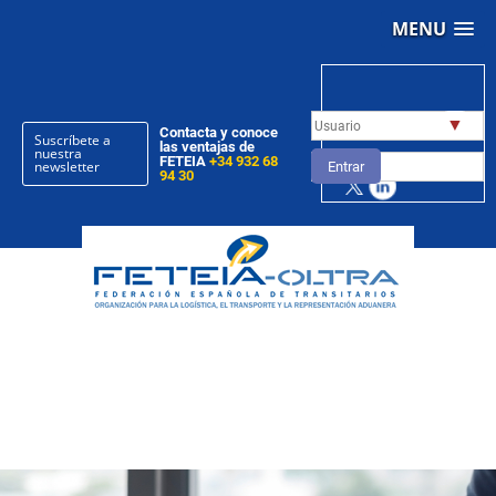
MENU
▼
Contacta y conoce
Suscríbete a
las ventajas de
nuestra
FETEIA
+34 932 68
newsletter
Entrar
94 30