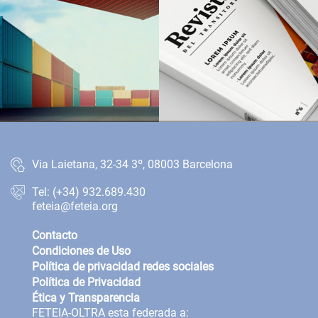
Via Laietana, 32-34 3º, 08003 Barcelona
Tel: (+34) 932.689.430
feteia@feteia.org
Contacto
Condiciones de Uso
Política de privacidad redes sociales
Política de Privacidad
Ética y Transparencia
FETEIA-OLTRA esta federada a: