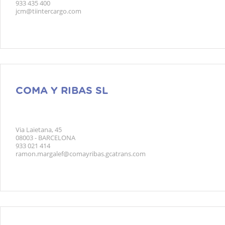
933 435 400
jcm@tiintercargo.com
COMA Y RIBAS SL
Via Laietana, 45
08003 - BARCELONA
933 021 414
ramon.margalef@comayribas.gcatrans.com