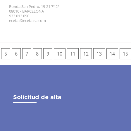
Ronda San Pedro, 19-21 7º 2ª
08010 - BARCELONA
933 013 090
eceiza@eceizasa.com
5
6
7
8
9
10
11
12
13
14
15
Solicitud de alta