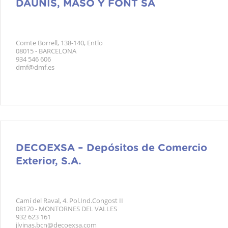
DAUNIS, MASO Y FONT SA
Comte Borrell, 138-140, Entlo
08015 - BARCELONA
934 546 606
dmf@dmf.es
DECOEXSA – Depósitos de Comercio
Exterior, S.A.
Camí del Raval, 4. Pol.Ind.Congost II
08170 - MONTORNES DEL VALLES
932 623 161
jlvinas.bcn@decoexsa.com