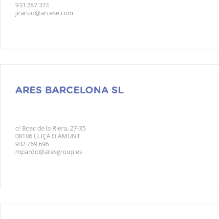
933 287 374
jiranzo@arcese.com
ARES BARCELONA SL
c/ Bosc de la Riera, 27-35
08186 LLIÇÀ D'AMUNT
932 769 696
mpardo@aresgroup.es