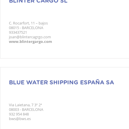
BLINTER CARGO SL
C. Rocarfort, 11 – bajos
08015 - BARCELONA
933437521
joan@blintercagrgo.com
www.blintergargo.com
BLUE WATER SHIPPING ESPAÑA SA
Via Laietana, 7 3º 2ª
08003 - BARCELONA
932 954 848
bws@bws.es