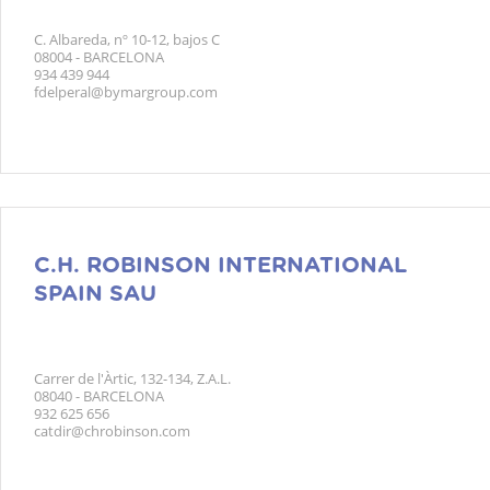
C. Albareda, nº 10-12, bajos C
08004 - BARCELONA
934 439 944
fdelperal@bymargroup.com
C.H. ROBINSON INTERNATIONAL
SPAIN SAU
Carrer de l'Àrtic, 132-134, Z.A.L.
08040 - BARCELONA
932 625 656
catdir@chrobinson.com