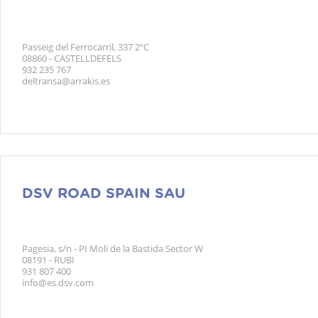
Passeig del Ferrocarril, 337 2ºC
08860 - CASTELLDEFELS
932 235 767
deltransa@arrakis.es
DSV ROAD SPAIN SAU
Pagesia, s/n - PI Moli de la Bastida Sector W
08191 - RUBI
931 807 400
info@es.dsv.com