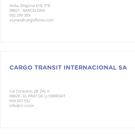
Avda. Diagona 618, 5ºB
08021 - BARCELONA
932 290 369
xcasas@cargoflores.com
CARGO TRANSIT INTERNACIONAL SA
Cal Coracero, 28. ZAL II
08820 - EL PRAT DE LLOBREGAT
934 267 552
info@ct-i.com