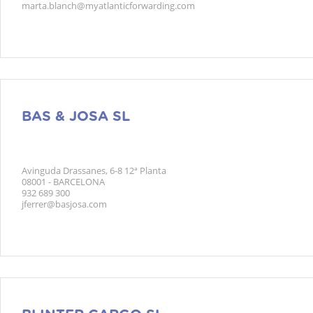
marta.blanch@myatlanticforwarding.com
BAS & JOSA SL
Avinguda Drassanes, 6-8 12ª Planta
08001 - BARCELONA
932 689 300
jferrer@basjosa.com