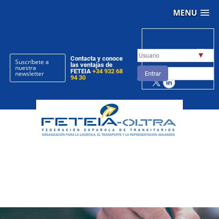
MENU
▼
Contacta y conoce
Suscríbete a
las ventajas de
nuestra
FETEIA
+34 932 68
newsletter
Entrar
94 30