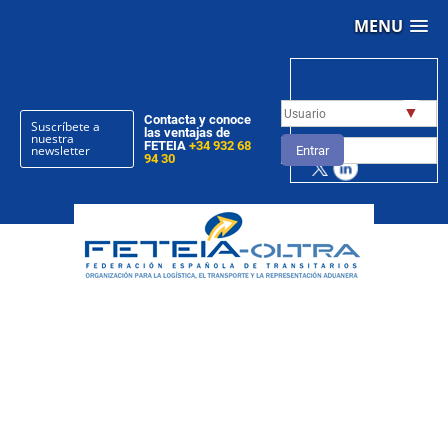
MENU
▼
Contacta y conoce
Suscríbete a
las ventajas de
nuestra
FETEIA
+34 932 68
newsletter
Entrar
94 30